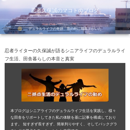
忍者久保誠のマコトのブログ
デュラルライフの奇跡、窓の外に飛鳥Ⅱがいた
忍者ライターの久保誠が語るシニアライフのデュラルライ
フ生活、田舎暮らしの本音と真実
本ブログはシニアライフのデュラルライフ生活を実践し、様々
な田舎をリポートしてきた私の体験を基に記事を構成しており
ます。 短すぎず長すぎず、簡単判りやすく、そしてバックグラ