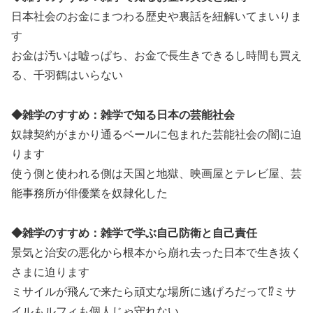
日本社会のお金にまつわる歴史や裏話を紐解いてまいりま
す
お金は汚いは嘘っぱち、お金で長生きできるし時間も買え
る、千羽鶴はいらない
◆雑学のすすめ：雑学で知る日本の芸能社会
奴隷契約がまかり通るベールに包まれた芸能社会の闇に迫
ります
使う側と使われる側は天国と地獄、映画屋とテレビ屋、芸
能事務所が俳優業を奴隷化した
◆雑学のすすめ：雑学で学ぶ自己防衛と自己責任
景気と治安の悪化から根本から崩れ去った日本で生き抜く
さまに迫ります
ミサイルが飛んで来たら頑丈な場所に逃げろだって⁉ミサ
イルもルフィも個人じゃ守れない