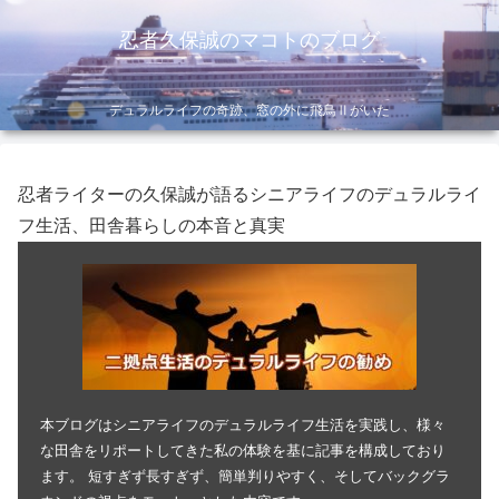
忍者久保誠のマコトのブログ
デュラルライフの奇跡、窓の外に飛鳥Ⅱがいた
忍者ライターの久保誠が語るシニアライフのデュラルライ
フ生活、田舎暮らしの本音と真実
本ブログはシニアライフのデュラルライフ生活を実践し、様々
な田舎をリポートしてきた私の体験を基に記事を構成しており
ます。 短すぎず長すぎず、簡単判りやすく、そしてバックグラ