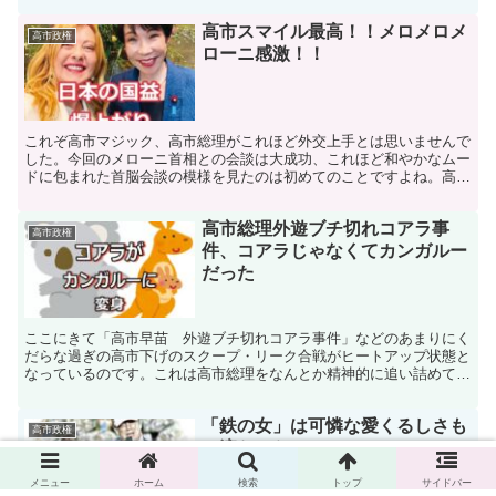
高市スマイル最高！！メロメロメ
高市政権
ローニ感激！！
これぞ高市マジック、高市総理がこれほど外交上手とは思いませんで
した。今回のメローニ首相との会談は大成功、これほど和やかなムー
ドに包まれた首脳会談の模様を見たのは初めてのことですよね。高市
総理のスマイル外交によって、日本の国益は爆上がりです。
高市総理外遊ブチ切れコアラ事
高市政権
件、コアラじゃなくてカンガルー
だった
ここにきて「高市早苗 外遊ブチ切れコアラ事件」などのあまりにく
だらな過ぎの高市下げのスクープ・リーク合戦がヒートアップ状態と
なっているのです。これは高市総理をなんとか精神的に追い詰めてダ
メージを与えようとする左翼勢力の悪質な策略なのです。
「鉄の女」は可憐な愛くるしさも
高市政権
一流だった
メニュー
ホーム
検索
トップ
サイドバー