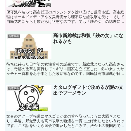
保守派を装って高市総理のバッシングを繰り広げる反高市派。高市総
理はオールドメディアや左翼野党から理不尽な総攻撃を受け、そして
自民党内部からも敵だらけ状態なのです。でも「鉄の女」の総理には
国民が味方に付いているので、涼しい顔で居られるのです。
高市新総裁は和製「鉄の女」にな
高市政権
れるかも
待ちに待った日本初の女性首相の誕生です。新総裁となった高市さん
は、奇跡の改革を実行してイギリス国家を立て直した「鉄の女」のサ
ッチャー首相をお手本とした政治家なのです。国民は高市総裁が日本
の荒廃した政治を立て直してくれることを期待するのです。
カタログギフトで攻めるが謎の支
高市政権
出でブーメラン
文春のスクープ報道にマスゴミが鬼の首を取ったように大騒ぎとな
り、早速、野党勢力も高市攻撃の狼煙を一斉に上げ出したというわけ
です。この話をいくら国会で追及したところで、法令上の範囲内で違
反行為ではないので、ただただ時間の無駄なだけなのです。