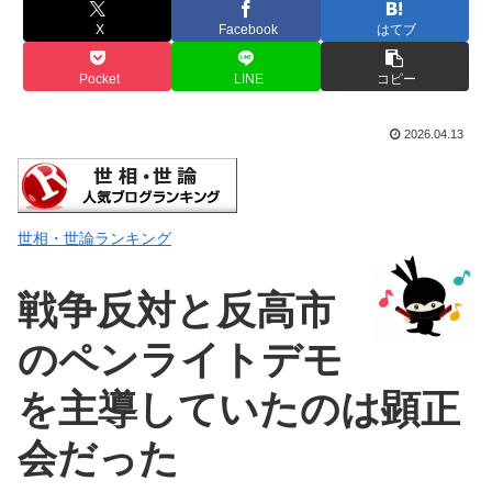
X
Facebook
はてブ
Pocket
LINE
コピー
2026.04.13
世相・世論ランキング
戦争反対と反高市
のペンライトデモ
を主導していたのは
顕正
会だった