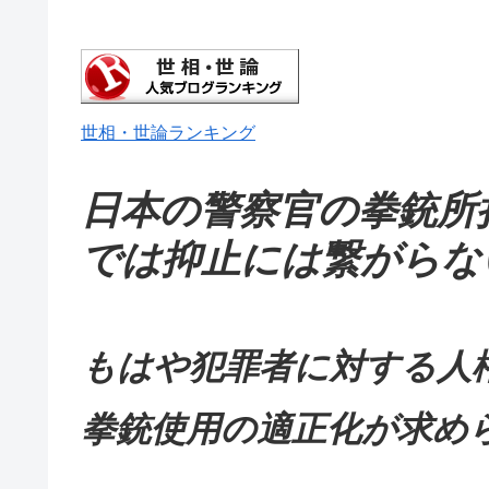
世相・世論ランキング
日本の警察官の拳銃所
では抑止には繋がらな
もはや犯罪者に対する人
拳銃使用の適正化が求め