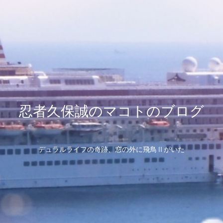
忍者久保誠のマコトのブログ
デュラルライフの奇跡、窓の外に飛鳥Ⅱがいた