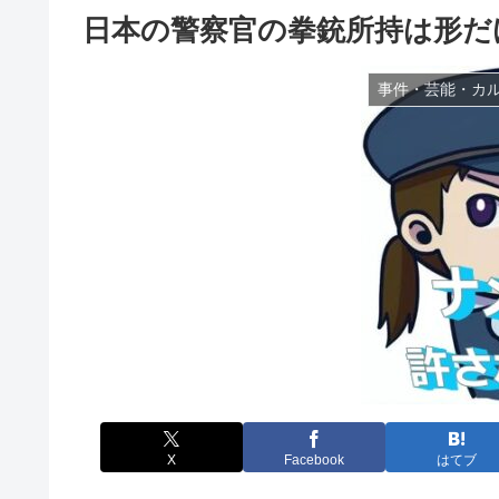
日本の警察官の拳銃所持は形だ
事件・芸能・カ
X
Facebook
はてブ