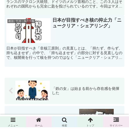
ランスのマクロン大統領、ドイツのメルツ首相のこと、この３人はそ
れぞれの国民からも完全に匙を投げられているのです。今回はマヌケ
3兄弟の一人であるメルツドイツのダメぶりに迫ってみる。
日本が目指すべき核の抑止力「ニ
政治・社会・海外情報
ュークリア・シェアリング」
日本が目指すべき「非核三原則」の見直しとは、「持たず、作らず、
持ち込ませず」の中で、「持ち込ませず」の部分に対する見直しなの
で、核開発を行って核を持つのではなく「ニュークリア・シェアリン
グ」というソフトランディングな核の抑止力なのです。
「鉄の女」は始まる前から存在感を発揮
した
左傾化が当たり前となった地方新聞とテ
レビ局の実態
メニュー
ホーム
検索
トップ
サイドバー