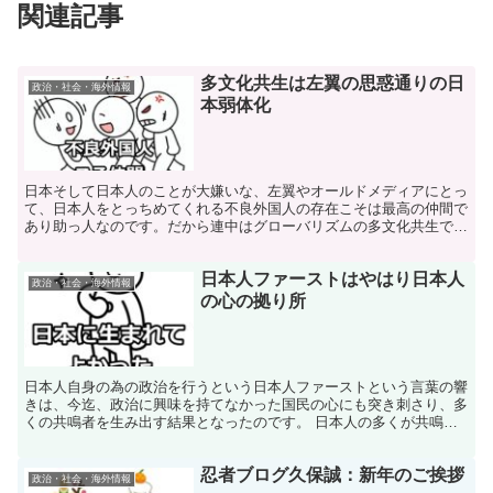
関連記事
多文化共生は左翼の思惑通りの日
政治・社会・海外情報
本弱体化
日本そして日本人のことが大嫌いな、左翼やオールドメディアにとっ
て、日本人をとっちめてくれる不良外国人の存在こそは最高の仲間で
あり助っ人なのです。だから連中はグローバリズムの多文化共生で日
本が大混乱をきたすことを一番よく判っているのです。
日本人ファーストはやはり日本人
政治・社会・海外情報
の心の拠り所
日本人自身の為の政治を行うという日本人ファーストという言葉の響
きは、今迄、政治に興味を持てなかった国民の心にも突き刺さり、多
くの共鳴者を生み出す結果となったのです。 日本人の多くが共鳴し
た日本人ファーストの真髄を簡単に説明してまいります。
忍者ブログ久保誠：新年のご挨拶
政治・社会・海外情報