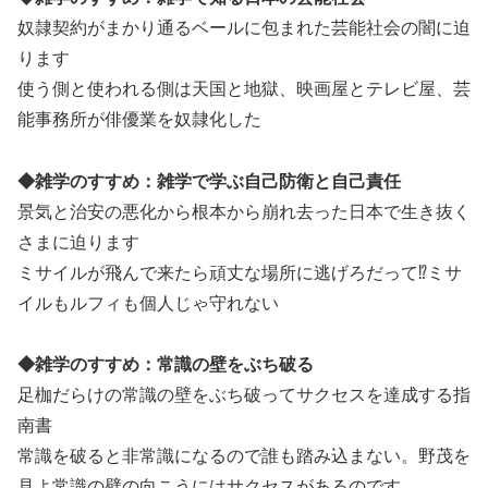
奴隷契約がまかり通るベールに包まれた芸能社会の闇に迫
ります
使う側と使われる側は天国と地獄、映画屋とテレビ屋、芸
能事務所が俳優業を奴隷化した
◆雑学のすすめ：雑学で学ぶ自己防衛と自己責任
景気と治安の悪化から根本から崩れ去った日本で生き抜く
さまに迫ります
ミサイルが飛んで来たら頑丈な場所に逃げろだって⁉ミサ
イルもルフィも個人じゃ守れない
◆雑学のすすめ：常識の壁をぶち破る
足枷だらけの常識の壁をぶち破ってサクセスを達成する指
南書
常識を破ると非常識になるので誰も踏み込まない。野茂を
見よ常識の壁の向こうにはサクセスがあるのです