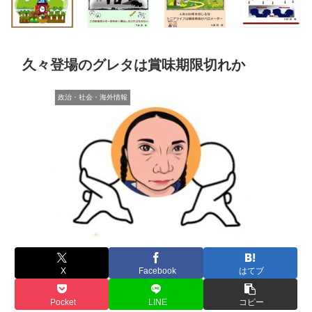
久々登場のグレタは賞味期限切れか
政治・社会・海外情報
X
Facebook
はてブ
Pocket
LINE
コピー