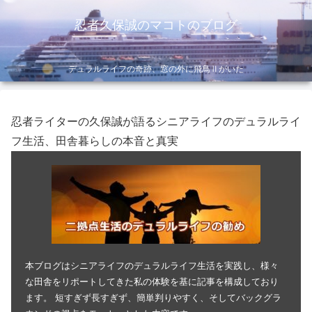
忍者久保誠のマコトのブログ
デュラルライフの奇跡、窓の外に飛鳥Ⅱがいた
忍者ライターの久保誠が語るシニアライフのデュラルライ
フ生活、田舎暮らしの本音と真実
本ブログはシニアライフのデュラルライフ生活を実践し、様々
な田舎をリポートしてきた私の体験を基に記事を構成しており
ます。 短すぎず長すぎず、簡単判りやすく、そしてバックグラ