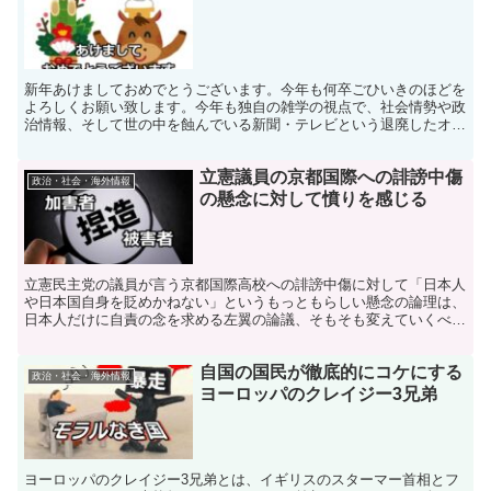
新年あけましておめでとうございます。今年も何卒ごひいきのほどを
よろしくお願い致します。今年も独自の雑学の視点で、社会情勢や政
治情報、そして世の中を蝕んでいる新聞・テレビという退廃したオー
ルドメディアの実態などを糾弾してまいります。
立憲議員の京都国際への誹謗中傷
政治・社会・海外情報
の懸念に対して憤りを感じる
立憲民主党の議員が言う京都国際高校への誹謗中傷に対して「日本人
や日本国自身を貶めかねない」というもっともらしい懸念の論理は、
日本人だけに自責の念を求める左翼の論議、そもそも変えていくべ
き、変わるべきは双方に対して教示していくものなのです。
自国の国民が徹底的にコケにする
政治・社会・海外情報
ヨーロッパのクレイジー3兄弟
ヨーロッパのクレイジー3兄弟とは、イギリスのスターマー首相とフ