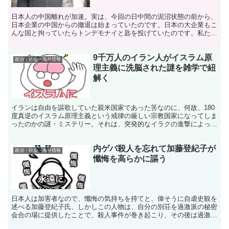
日本人の中国離れが加速。実は、今回の日中間の泥沼状態の前から、
日本企業の中国からの撤退は始まっていたのです。日本の大企業もこ
んな国と拘っていたらトンデモナイと匙を投げていたのです。私たち
国民も、もうパンダなどに浮かれるのは止めにしましょう。
9千万人のイラン人がイスラム原
政治・社会・海外情報
理主義に洗脳された謎を雑学で紐
解く
イランは自由を謳歌していた親米国家であった筈なのに、何故、180
度真逆のイスラム原理主義という戒律の厳しい宗教国家になってしま
ったのかの謎・ミステリー。それは、突発的なイラクの進撃によって
国民がイスラム原理主義を基にまとまったからです。
内ゲバ殺人を忘れて加藤登紀子が
政治・社会・海外情報
懺悔を高らかに謳う
日本人は加害者なので、懺悔の気持ちを持てと、偉そうに自虐史観を
述べる加藤登紀子氏、しかしこの人物は、自分の別荘を過激派の秘密
会合の場に提供したことで、殺人事件が巻き起こり、その後は過激派
同士の報復合戦の引き金を作ってしまった人物なのです。