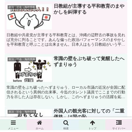
日教組が主導する平和教育のまや
政治・社会・海外情報
かしを糾弾する
日教組や共産党が主導する平和教育とは、沖縄の辺野古の事故を見れ
ば充分に判ることです。あんな偏った政治パフォーマンスのまやかし
を平和教育と呼ぶことは出来ません。日本人はもう日教組がいう平和
を謡う平和教育の言葉の響きに騙されてはダメなのです。
常識の壁をぶち破って覚醒したへ
政治・社会・海外情報
ずまりゅう
常識の壁をぶち破ったへずまりゅう、ローカル市議の近況が全国に配
信されるという異例の出来事。今迄のタレント議員でここまでの行動
力を示した人は存在しない。しかし、このへずまりゅうの活躍を妬ん
でいるのが、お決まりの偏屈左翼さんたちなのです。
外国人の観光客に対しての「二重
政治・社会・海外情報
価格」は国の恥
メニュー
ホーム
検索
トップ
サイドバー