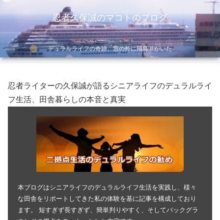
忍者久保誠のマコトのブログ
デュラルライフの奇跡、窓の外に飛鳥Ⅱがいた
忍者ライターの久保誠が語るシニアライフのデュラルライ
フ生活、田舎暮らしの本音と真実
本ブログはシニアライフのデュラルライフ生活を実践し、様々
な田舎をリポートしてきた私の体験を基に記事を構成しており
ます。 短すぎず長すぎず、簡単判りやすく、そしてバックグラ