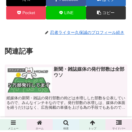
Pocket
LINE
コピー
忍者ライター久保誠のプロフィール続き
関連記事
新聞・雑誌媒体の発行部数は全部
マスメディア
ウソ
紙媒体の新聞・雑誌の発行部数の殆どは水増しした部数を公表してい
るので、みんなインチキなのです。発行部数の水増しは、媒体の体面
を繕うだけはなく、広告掲載の単価を上げる為の手段でもあるので、
この業界の常態化した手段なのです。
NHKの次はテレビ朝日とTBSの
マスメディア
電波を停止させろ
メニュー
ホーム
検索
トップ
サイドバー