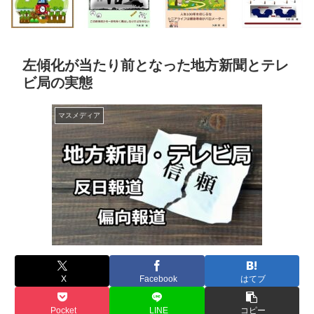
左傾化が当たり前となった地方新聞とテレ
ビ局の実態
マスメディア
X
Facebook
はてブ
Pocket
LINE
コピー