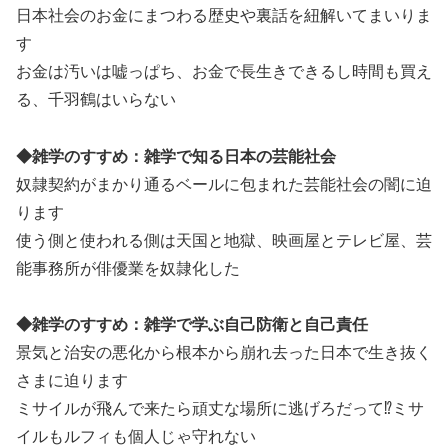
日本社会のお金にまつわる歴史や裏話を紐解いてまいりま
す
お金は汚いは嘘っぱち、お金で長生きできるし時間も買え
る、千羽鶴はいらない
◆雑学のすすめ：雑学で知る日本の芸能社会
奴隷契約がまかり通るベールに包まれた芸能社会の闇に迫
ります
使う側と使われる側は天国と地獄、映画屋とテレビ屋、芸
能事務所が俳優業を奴隷化した
◆雑学のすすめ：雑学で学ぶ自己防衛と自己責任
景気と治安の悪化から根本から崩れ去った日本で生き抜く
さまに迫ります
ミサイルが飛んで来たら頑丈な場所に逃げろだって⁉ミサ
イルもルフィも個人じゃ守れない