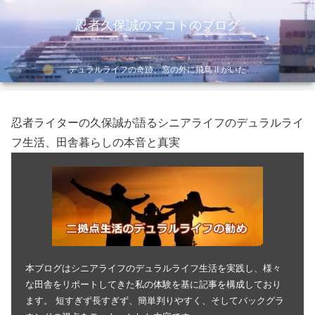
忍者久保誠のマコトのブログ
デュラルライフの奇跡、窓の外に飛鳥Ⅱがいた
忍者ライターの久保誠が語るシニアライフのデュラルライ
フ生活、田舎暮らしの本音と真実
本ブログはシニアライフのデュラルライフ生活を実践し、様々
な田舎をリポートしてきた私の体験を基に記事を構成しており
ます。 短すぎず長すぎず、簡単判りやすく、そしてバックグラ