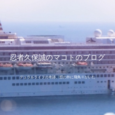
忍者久保誠のマコトのブログ
デュラルライフの奇跡、窓の外に飛鳥Ⅱがいた