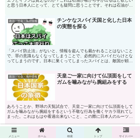
エラとイランは貧乏なのか？これは石油が喉から手が出るほど欲しい
と思う日本人にとって、とても疑問に思うことです。それは石油がた
くさんあっても自国ではそれを掘る技術が無いからです。
チンケなスパイ天国と化した日本
政治・社会・海外情報
の実態を探る
「スパイ防止法」がないと、情報を盗んでも裁かれることはないこと
で、罪の意識もなくなってしまうことで、必然的にスパイだらけとな
ってしまうのです。日本に巣くってしまったスパイとは、敵国が頼み
もしないのに自主的にスパイを行うというヤカラなのです。
天皇ご一家に向けて仏頂面をして
政治・社会・海外情報
ガムを噛みながら腕組みをする
あろうことか、野球の天覧試合で、天皇ご一家に向けて仏頂面をして
ガムを噛みながら腕組をするという不敬な行為を働くヤカラ現れてし
まった。これはもはや看過出来ないこと、この際に日本人のルーツで
あり、最後の拠り所である皇室の歴史を真剣に考えよう。
勇猛・豪胆なクルド人がイランで
政治・社会・海外情報
メニュー
ホーム
検索
トップ
サイドバー
も動き出した