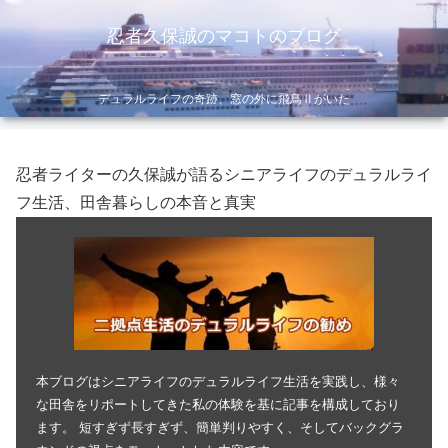
忍者久保誠のマコトのブログ
デュラルライフの奇跡、窓の外に飛鳥Ⅱがいた
忍者ライターの久保誠が語るシニアライフのデュラルライ
フ生活、田舎暮らしの本音と真実
本ブログはシニアライフのデュラルライフ生活を実践し、様々
な田舎をリポートしてきた私の体験を基に記事を構成しており
ます。 短すぎず長すぎず、簡単判りやすく、そしてバックグラ