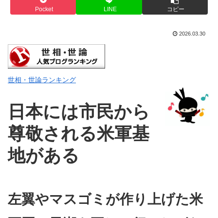
Pocket
LINE
コピー
2026.03.30
世相・世論ランキング
日本には市民から
尊敬される米軍基
地がある
左翼やマスゴミが作り上げた米