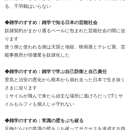
る、千羽鶴はいらない
◆雑学のすすめ：雑学で知る日本の芸能社会
奴隷契約がまかり通るベールに包まれた芸能社会の闇に迫
ります
使う側と使われる側は天国と地獄、映画屋とテレビ屋、芸
能事務所が俳優業を奴隷化した
◆雑学のすすめ：雑学で学ぶ自己防衛と自己責任
景気と治安の悪化から根本から崩れ去った日本で生き抜く
さまに迫ります
ミサイルが飛んで来たら頑丈な場所に逃げろだって⁉ミサ
イルもルフィも個人じゃ守れない
◆雑学のすすめ：常識の壁をぶち破る
足枷だらけの常識の壁をぶち破ってサクセスを達成する指