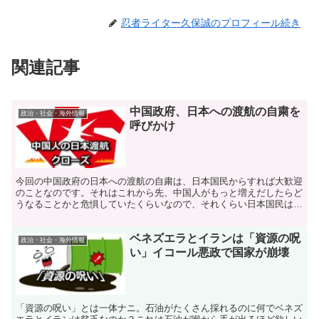
忍者ライター久保誠のプロフィール続き
関連記事
中国政府、日本への渡航の自粛を
政治・社会・海外情報
呼びかけ
今回の中国政府の日本への渡航の自粛は、日本国民からすれば大歓迎
のことなのです。それはこれから先、中国人がもっと増えだしたらど
うなることかと危惧していたくらいなので、それくらい日本国民は中
国人に対して警戒心を持っていたというわけなのです。
ベネズエラとイランは「資源の呪
政治・社会・海外情報
い」イコール悪政で国家が崩壊
「資源の呪い」とは一体ナニ。石油がたくさん採れるのに何でベネズ