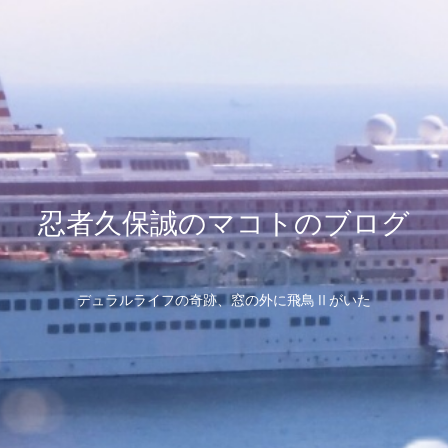
忍者久保誠のマコトのブログ
デュラルライフの奇跡、窓の外に飛鳥Ⅱがいた