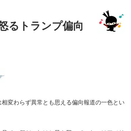
怒るトランプ偏向
は相変わらず異常とも思える偏向報道の一色とい