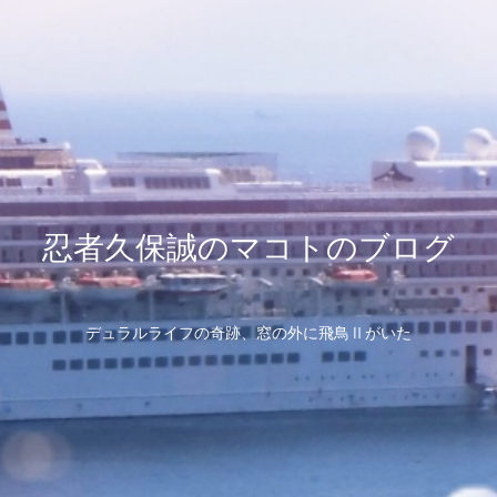
忍者久保誠のマコトのブログ
デュラルライフの奇跡、窓の外に飛鳥Ⅱがいた