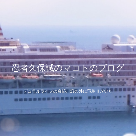
忍者久保誠のマコトのブログ
デュラルライフの奇跡、窓の外に飛鳥Ⅱがいた