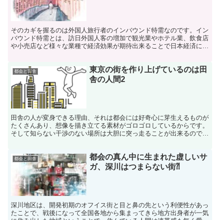
そのカギを握るのは外国人旅行者のインバウンド特需なのです。イン
バウンド特需とは、訪日外国人客の増加で観光業やホテル業、飲食店
や小売店など様々な業種で経済効果が期待出来ることで日本経済に良
い影響を与えることになるのです。
東京の街を作り上げているのは田
都会と田舎
舎の人間2
田舎の人が変身できる理由、それは都会には好奇心に芽生えるものが
たくさんあり、想像を描き立てる素材がゴロゴロしているからです。
そして知らない干渉のない場所は大胆に突っ走ることが出来るので人
間をフリーダムにさせるからです。
都会の真ん中に生まれた虚しいサ
都会と田舎
ガ、深川はつまらない街⁈
深川地区は、開発初期のオフイス街と目と鼻の先という利便性があっ
たことで、戦後になって全国各地から集まってきら地方出身者が一気