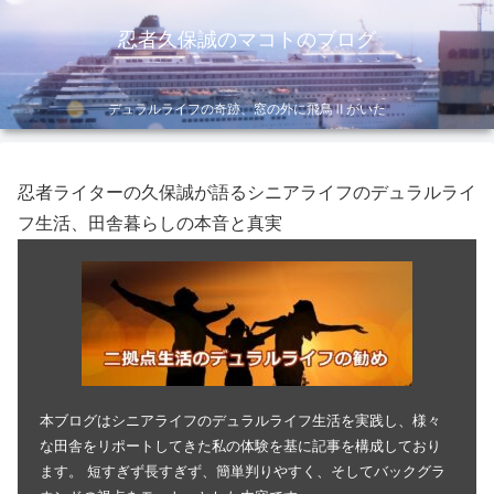
忍者久保誠のマコトのブログ
デュラルライフの奇跡、窓の外に飛鳥Ⅱがいた
忍者ライターの久保誠が語るシニアライフのデュラルライ
フ生活、田舎暮らしの本音と真実
本ブログはシニアライフのデュラルライフ生活を実践し、様々
な田舎をリポートしてきた私の体験を基に記事を構成しており
ます。 短すぎず長すぎず、簡単判りやすく、そしてバックグラ