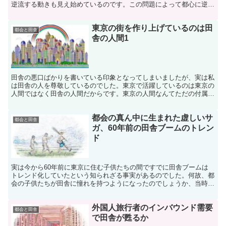
逆流する動きも見え始めているのです。この問題によって都心に逆流
する様相に焦点を当ててまいります。
東京の街を作り上げているのは田
都会と田舎
舎の人間1
田舎の悪口ばかりを書いている印象となってしまいましたが、実は私
は田舎の人を尊敬しているのでした。東京で活躍しているのは東京の
人間ではなく田舎の人間だからです。東京の人間なんてただの付属品
なのです。その田舎の人間の凄いパワーを語ります。
都会の真ん中に生まれた虚しいサ
都会と田舎
ガ、60年前の田舎ブームのトレン
ド
実は今から60年前に東京に住む子供たちの間ですでに田舎ブームは
トレンド化していたという知られざる事実があるのでした。何故、都
会の子供たちが田舎に憧れを持つようになったのでしょうか、当時を
振り返り、その謎を解き明かしてまいります……。
外国人旅行者のインバウンド需要
都会と田舎
で田舎が甦るか