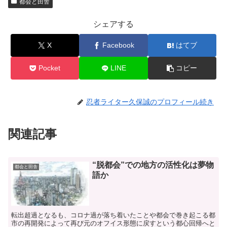
都会と田舎
シェアする
X
Facebook
はてブ
Pocket
LINE
コピー
忍者ライター久保誠のプロフィール続き
関連記事
“脱都会”での地方の活性化は夢物
都会と田舎
語か
転出超過となるも、コロナ過が落ち着いたことや都会で巻き起こる都
市の再開発によって再び元のオフイス形態に戻すという都心回帰へと