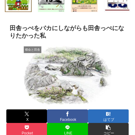
田舎っぺをバカにしながらも田舎っぺにな
りたかった私
都会と田舎
X
Facebook
はてブ
Pocket
LINE
コピー