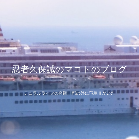
忍者久保誠のマコトのブログ
デュラルライフの奇跡、窓の外に飛鳥Ⅱがいた