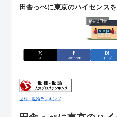
田舎っぺに東京のハイセンスを
都会と田舎
X
Facebook
はてブ
世相・世論ランキング