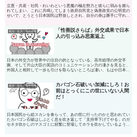
立憲・共産・社民・れいわという悪魔の極左勢力と彼らに弱みを握ら
れてしまい、これに共鳴してしまう政府自民党と偽善政党の公明党の
せいで、とうとう日本国民は野放しとされ、自分の身は勝手に守れと
自己防衛・自己責任国家とされてしまったのです。
「性善説さらば」外交成果で日本
政治・社会・海外情報
人の引っ込み思案返上
日本の外交力が世界中の注目の的となっている。高市総理の外交手
腕、そして片山大臣の英語のコミュニケーション力の凄さを見ると、
外国人と相対して一歩も引けを取らないところは凄い、もはや日本人
は足枷となって来た性善説の精神を捨て去らなければならない。
カバゴン石破いい加減にしろ！お
政治・社会・海外情報
前はとっくにこの世にいない人間
だ！
日本国民から総スカンを食らって、あの世に行ったのかと思われてい
たカバゴン石破はしぶとく息を吹き返して「支持率下げてやる」のガ
セネタ吹かしのマスゴミに頻繁に登場してホラを吹かしているような
のです。どうでもいいのだけど、ウザったいのだよね。