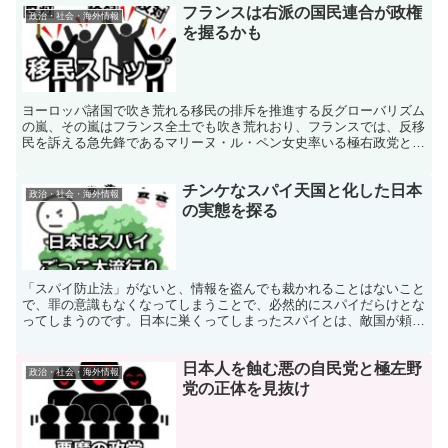
フランスは右派の国民連合が政権
政治・社会・海外情報
を握るかも
ヨーロッパ諸国で吹き荒れる移民の排斥を推進する反グローバリズム
の嵐、その嵐はフランス全土でも吹き荒れおり、フランスでは、反移
民を訴える急先鋒であるマリーヌ・ル・ペン女史率いる極右政党と呼
ばれる国民連合が第一党となってしまったのです。
チンケなスパイ天国と化した日本
政治・社会・海外情報
の実態を探る
「スパイ防止法」がないと、情報を盗んでも裁かれることはないこと
で、罪の意識もなくなってしまうことで、必然的にスパイだらけとな
ってしまうのです。日本に巣くってしまったスパイとは、敵国が頼み
もしないのに自主的にスパイを行うというヤカラなのです。
日本人を蝕む悪の自民党と極左野
政治・社会・海外情報
党の正体を見抜け