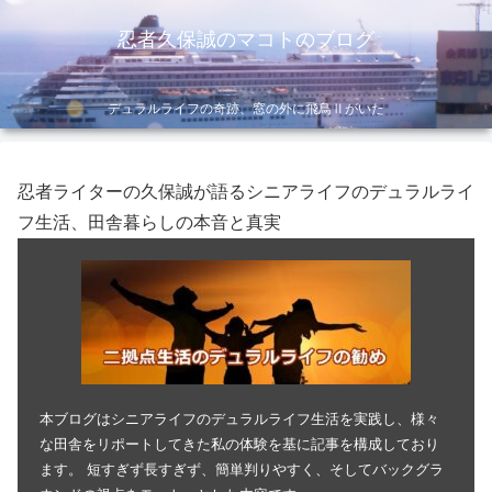
忍者久保誠のマコトのブログ
デュラルライフの奇跡、窓の外に飛鳥Ⅱがいた
忍者ライターの久保誠が語るシニアライフのデュラルライ
フ生活、田舎暮らしの本音と真実
本ブログはシニアライフのデュラルライフ生活を実践し、様々
な田舎をリポートしてきた私の体験を基に記事を構成しており
ます。 短すぎず長すぎず、簡単判りやすく、そしてバックグラ