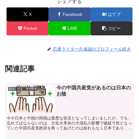
シェアする
X
Facebook
はてブ
Pocket
LINE
コピー
忍者ライター久保誠のプロフィール続き
関連記事
今の中国共産党があるのは日本の
政治・社会・海外情報
お陰
今や日本と中国の関係は最悪な状況となってしまいましたが、でも、
忘れてはならないのは、文化大革命の大混乱の影響で破綻寸前となっ
ていた中国共産党政府を救ってあげたのは紛れもなく日本であり、今
の巨大中国の経済の礎を作ってあげたのも日本なのです。