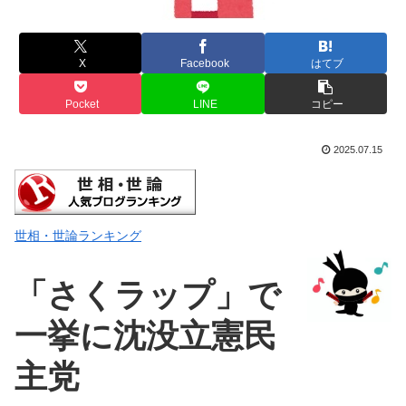
X
Facebook
はてブ
Pocket
LINE
コピー
2025.07.15
世相・世論ランキング
「さくラップ」で
一挙に沈没立憲民
主党