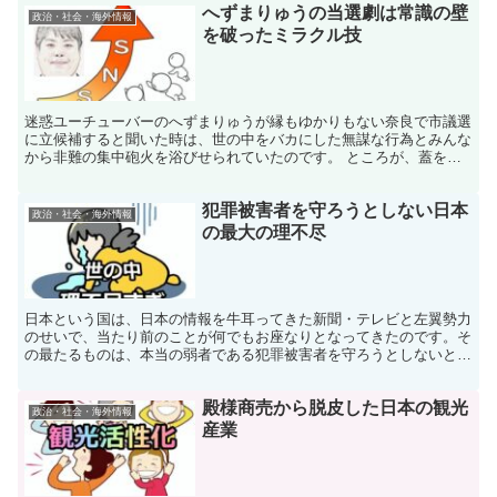
へずまりゅうの当選劇は常識の壁
政治・社会・海外情報
を破ったミラクル技
迷惑ユーチューバーのへずまりゅうが縁もゆかりもない奈良で市議選
に立候補すると聞いた時は、世の中をバカにした無謀な行為とみんな
から非難の集中砲火を浴びせられていたのです。 ところが、蓋を開
けてみれば3位当選のミラクル技をやってのけてしまった。
犯罪被害者を守ろうとしない日本
政治・社会・海外情報
の最大の理不尽
日本という国は、日本の情報を牛耳ってきた新聞・テレビと左翼勢力
のせいで、当たり前のことが何でもお座なりとなってきたのです。そ
の最たるものは、本当の弱者である犯罪被害者を守ろうとしないとい
う世界でも稀に見る最悪な人権後進国家の姿なのです。
殿様商売から脱皮した日本の観光
政治・社会・海外情報
産業