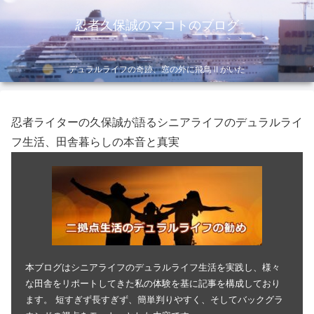
忍者久保誠のマコトのブログ
デュラルライフの奇跡、窓の外に飛鳥Ⅱがいた
忍者ライターの久保誠が語るシニアライフのデュラルライ
フ生活、田舎暮らしの本音と真実
本ブログはシニアライフのデュラルライフ生活を実践し、様々
な田舎をリポートしてきた私の体験を基に記事を構成しており
ます。 短すぎず長すぎず、簡単判りやすく、そしてバックグラ