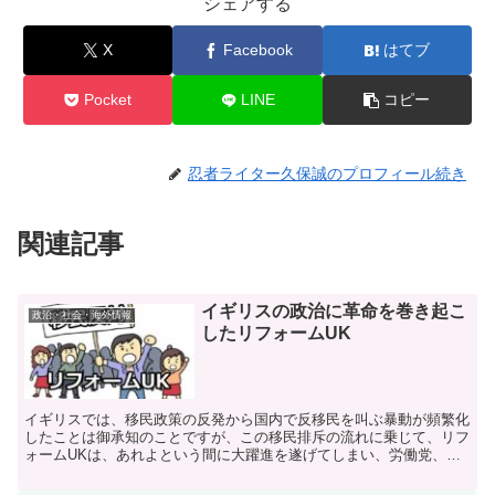
シェアする
X
Facebook
はてブ
Pocket
LINE
コピー
忍者ライター久保誠のプロフィール続き
関連記事
イギリスの政治に革命を巻き起こ
政治・社会・海外情報
したリフォームUK
イギリスでは、移民政策の反発から国内で反移民を叫ぶ暴動が頻繁化
したことは御承知のことですが、この移民排斥の流れに乗じて、リフ
ォームUKは、あれよという間に大躍進を遂げてしまい、労働党、保
守党を押しのけて第一党へと昇りつめてしまったのでした。