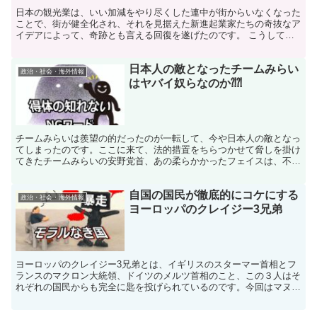
日本の観光業は、いい加減をやり尽くした連中が街からいなくなった
ことで、街が健全化され、それを見据えた新進起業家たちの奇抜なア
イデアによって、奇跡とも言える回復を遂げたのです。 こうして、
一般国民や外国人旅行者も足を運ぶことが出来たのです。
日本人の敵となったチームみらい
政治・社会・海外情報
はヤバイ奴らなのか⁈⁈
チームみらいは羨望の的だったのが一転して、今や日本人の敵となっ
てしまったのです。ここに来て、法的措置をちらつかせて脅しを掛け
てきたチームみらいの安野党首、あの柔らかかったフェイスは、不気
味感を醸し出す強面にしか見えなくなってきたのです。
自国の国民が徹底的にコケにする
政治・社会・海外情報
ヨーロッパのクレイジー3兄弟
ヨーロッパのクレイジー3兄弟とは、イギリスのスターマー首相とフ
ランスのマクロン大統領、ドイツのメルツ首相のこと、この３人はそ
れぞれの国民からも完全に匙を投げられているのです。今回はマヌケ
3兄弟の一人であるメルツドイツのダメぶりに迫ってみる。