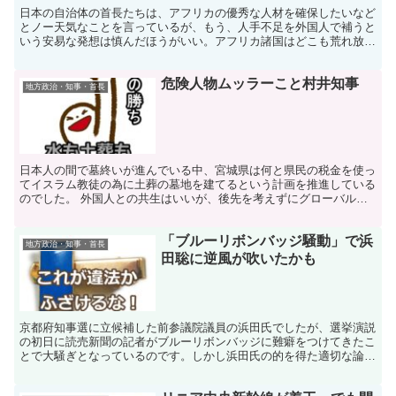
日本の自治体の首長たちは、アフリカの優秀な人材を確保したいなど
とノー天気なことを言っているが、もう、人手不足を外国人で補うと
いう安易な発想は慎んだほうがいい。アフリカ諸国はどこも荒れ放題
の国ばかり、まともな人材を招致することは難しいのです。
危険人物ムッラーこと村井知事
地方政治・知事・首長
日本人の間で墓終いが進んでいる中、宮城県は何と県民の税金を使っ
てイスラム教徒の為に土葬の墓地を建てるという計画を推進している
のでした。 外国人との共生はいいが、後先を考えずにグローバルリ
ズムの綺麗ごとで突っ走るのはとても危険が伴うのです。
「ブルーリボンバッジ騒動」で浜
地方政治・知事・首長
田聡に逆風が吹いたかも
京都府知事選に立候補した前参議院議員の浜田氏でしたが、選挙演説
の初日に読売新聞の記者がブルーリボンバッジに難癖をつけてきたこ
とで大騒ぎとなっているのです。しかし浜田氏の的を得た適切な論理
によって、読売は慌てふためく状況となっているのです。