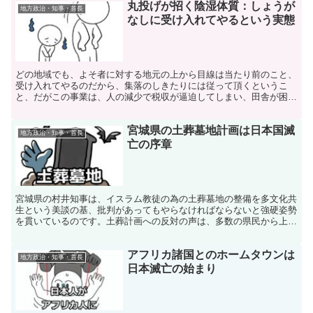
丸投げが招く陰湿体質：しょうが
地方政治・知事・首長
なしに受け入れてやるという実態
どの地域でも、よそ者に対する地元の上から目線は当たり前のこと、
受け入れてやるのだから、集落のしきたりには従って頂くというこ
と、だがこの事業は、人の減少で税収が逼迫してしまい、田舎が困り
果てた上の田舎救済のための処置なのですが……。
宮城県の土葬墓地計画は日本国滅
地方政治・知事・首長
亡の序章
宮城県の村井知事は、イスラム教徒の為の土葬墓地の整備を多文化共
生という美談の基、批判があってもやらなければならないと強硬姿勢
を貫いているのです。土葬計画への反対の声は、多数の県民から上が
っているのですが、その声はかき消されているのです。
アフリカ諸国とのホームタウンは
地方政治・知事・首長
日本滅亡の始まり