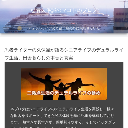
忍者久保誠のマコトのブログ
デュラルライフの奇跡、窓の外に飛鳥Ⅱがいた
忍者ライターの久保誠が語るシニアライフのデュラルライ
フ生活、田舎暮らしの本音と真実
本ブログはシニアライフのデュラルライフ生活を実践し、様々
な田舎をリポートしてきた私の体験を基に記事を構成しており
ます。 短すぎず長すぎず、簡単判りやすく、そしてバックグラ