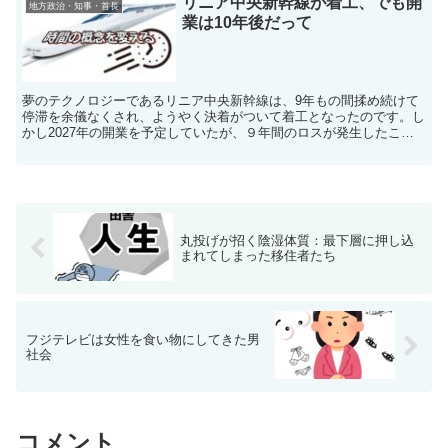
リニア中央新幹線が着工、でも開
地方政治・知事・首長
業は10年後だって
夢のテクノロジーであるリニア中央新幹線は、9年もの間揉め続けて
停滞を余儀なくされ、ようやく決着がついて着工となったのです。し
かし2027年の開業を予定していたが、９年間のロスが発生したこと
で、開業は2036年以降になるとみられているのです。
丸投げが招く陰湿体質：最下層に押し込
まれてしまった移住者たち
フジテレビは女性を食い物にしてきた男
社会
コメント