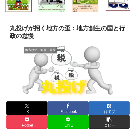
丸投げが招く地方の歪：地方創生の国と行
政の怠慢
地方政治・知事・首長
X
Facebook
はてブ
Pocket
LINE
コピー