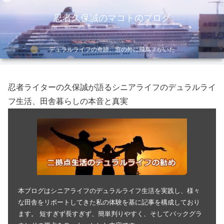
忍者久保誠のマコトのブログ
デュラルライフの奇跡、窓の外に飛鳥Ⅱがいた
忍者ライターの久保誠が語るシニアライフのデュラルライ
フ生活、田舎暮らしの本音と真実
本ブログはシニアライフのデュラルライフ生活を実践し、様々
な田舎をリポートしてきた私の体験を基に記事を構成しており
ます。 短すぎず長すぎず、簡単判りやすく、そしてバックグラ