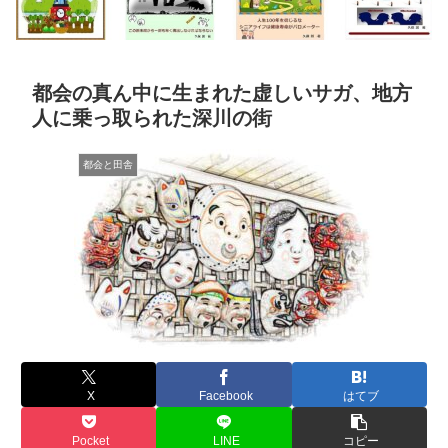
都会の真ん中に生まれた虚しいサガ、地方
人に乗っ取られた深川の街
都会と田舎
X
Facebook
はてブ
Pocket
LINE
コピー