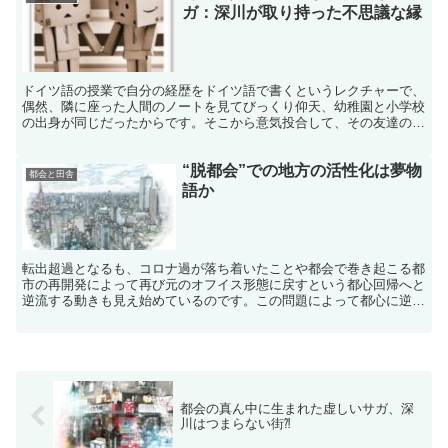
ガ：深川が取り持った不思議な縁
ドイツ語の授業で自分の経歴をドイツ語で書くというレクチャーで、
偶然、隣に座った人間のノートを見てびっくり仰天、幼稚園と小学校
の出身が同じだったからです。そこから意気投合して、その友達の妹
と結婚したというわけです。
“脱都会”での地方の活性化は夢物
都会と田舎
語か
転出超過となるも、コロナ過が落ち着いたことや都会で巻き起こる都
市の再開発によって再び元のオフイス形態に戻すという都心回帰へと
逆流する動きも見え始めているのです。この問題によって都心に逆流
する様相に焦点を当ててまいります。
都会の真ん中に生まれた虚しいサガ、深
川はつまらない街⁈