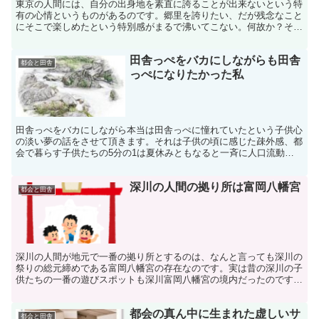
東京の人間には、自分の出身地を素直に誇ることが出来ないという特
有の心情というものがあるのです。郷里を誇りたい、だが残念なこと
にそこで楽しめたという特別感がまるで沸いてこない。何故か？それ
は深川の街は地方人に占領されてしまった街だからです……。
田舎っぺをバカにしながらも田舎
都会と田舎
っぺになりたかった私
田舎っぺをバカにしながら本当は田舎っぺに憧れていたという子供心
の淡い夢の話をさせて頂きます。それは子供の頃に感じた疎外感、都
会で暮らす子供たちの5分の1は夏休みともなると一斉に人口流動が
始まるので、田舎があるのが羨ましく思ったからです。
深川の人間の拠り所は富岡八幡宮
都会と田舎
深川の人間が地元で一番の拠り所とするのは、なんと言っても深川の
祭りの総元締めである富岡八幡宮の存在なのです。実は昔の深川の子
供たちの一番の遊びスポットも深川富岡八幡宮の境内だったのです。
深川の拠り所である富岡八幡宮の神髄に迫ります。
都会の真ん中に生まれた虚しいサ
都会と田舎