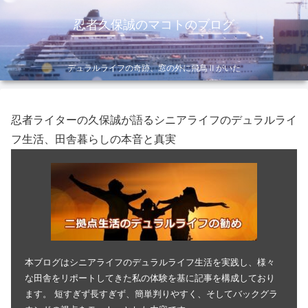
忍者久保誠のマコトのブログ
デュラルライフの奇跡、窓の外に飛鳥Ⅱがいた
忍者ライターの久保誠が語るシニアライフのデュラルライ
フ生活、田舎暮らしの本音と真実
本ブログはシニアライフのデュラルライフ生活を実践し、様々
な田舎をリポートしてきた私の体験を基に記事を構成しており
ます。 短すぎず長すぎず、簡単判りやすく、そしてバックグラ