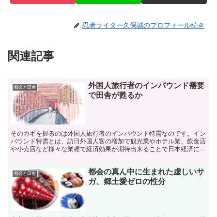
忍者ライター久保誠のプロフィール続き
関連記事
外国人旅行者のインバウンド需要
都会と田舎
で田舎が甦るか
そのカギを握るのは外国人旅行者のインバウンド特需なのです。イン
バウンド特需とは、訪日外国人客の増加で観光業やホテル業、飲食店
や小売店など様々な業種で経済効果が期待出来ることで日本経済に良
い影響を与えることになるのです。
都会の真ん中に生まれた虚しいサ
都会と田舎
ガ、郷土愛ゼロの性分